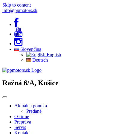
Skip to content
info@ppmotors.sk
Slovenčina
English
Deutsch
Ražná 6/A, Košice
Aktuálna ponuka
Predané
O firme
Preprava
Servis
Kontakt